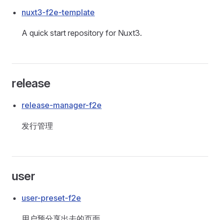
nuxt3-f2e-template
A quick start repository for Nuxt3.
release
release-manager-f2e
发行管理
user
user-preset-f2e
用户预分享出去的页面