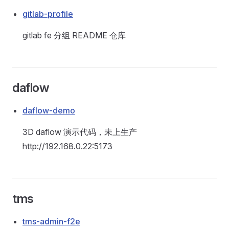
gitlab-profile
gitlab fe 分组 README 仓库
daflow
daflow-demo
3D daflow 演示代码，未上生产
http://192.168.0.22:5173
tms
tms-admin-f2e