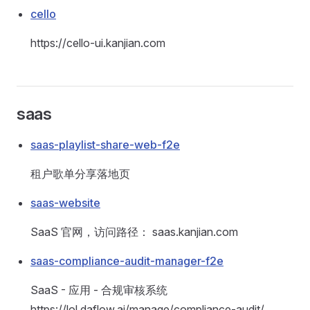
cello
https://cello-ui.kanjian.com
saas
saas-playlist-share-web-f2e
租户歌单分享落地页
saas-website
SaaS 官网，访问路径： saas.kanjian.com
saas-compliance-audit-manager-f2e
SaaS - 应用 - 合规审核系统
https://lol.daflow.ai/manage/compliance-audit/