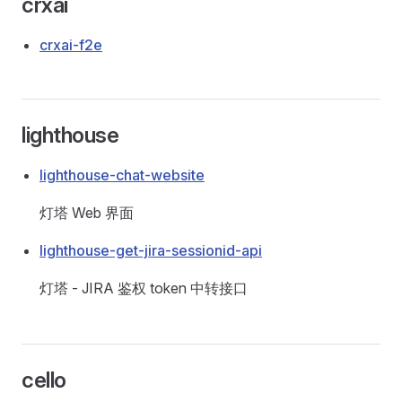
crxai
crxai-f2e
lighthouse
lighthouse-chat-website
灯塔 Web 界面
lighthouse-get-jira-sessionid-api
灯塔 - JIRA 鉴权 token 中转接口
cello